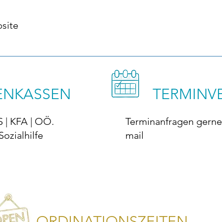
bsite
ENKASSEN
TERMINV
 | KFA | OÖ.
Terminanfragen gerne 
Sozialhilfe
mail
ORDINATIONSZEITEN