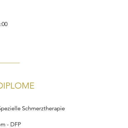
8:00
DIPLOME
pezielle Schmerztherapie
om - DFP