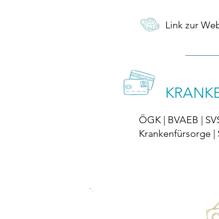
Link zur We
KRANK
ÖGK | BVAEB | SVS
Krankenfürsorge | 