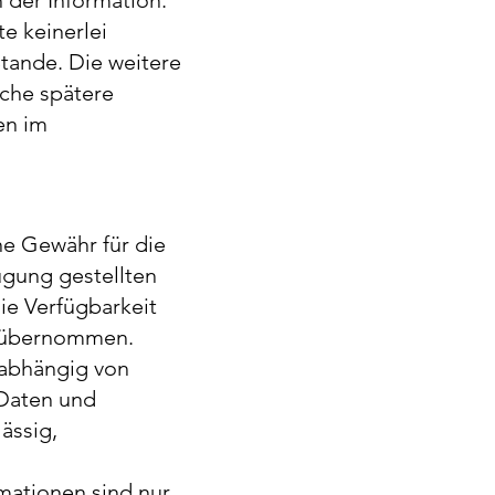
h der Information.
e keinerlei
tande. Die weitere
che spätere
en im
ne Gewähr für die
fügung gestellten
ie Verfügbarkeit
e übernommen.
nabhängig von
 Daten und
ässig,
rmationen sind nur