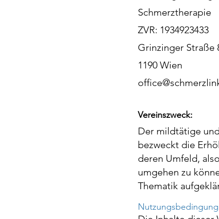
Schmerztherapie
ZVR: 1934923433
Grinzinger Straße 8
1190 Wien
office@schmerzlink
Vereinszweck:
Der mildtätige und
bezweckt die Erh
deren Umfeld, als
umgehen zu können.
Thematik aufgeklä
Nutzungsbedingung