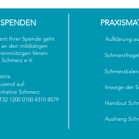
SPENDEN
PRAXISMA
ent Ihrer Spende geht
Aufklärung au
 an den mildtätigen
einnützigen Verein
Schmerzfrag
ve Schmerz e.V.
Schmerzkalen
tria
utend auf:
Irrwege der 
nitiative Schmerz
T32 1200 0100 4310 8579
Handout Sch
Aushang Sch