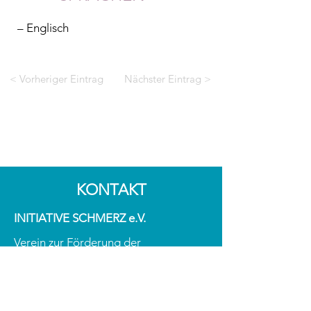
– Englisch
< Vorheriger Eintrag
Nächster Eintrag >
KONTAKT
INITIATIVE SCHMERZ e.V.
Verein zur Förderung der
Selbstwirksamkeit
in der Schmerztherapie
ZVR-Zahl:
1934923433