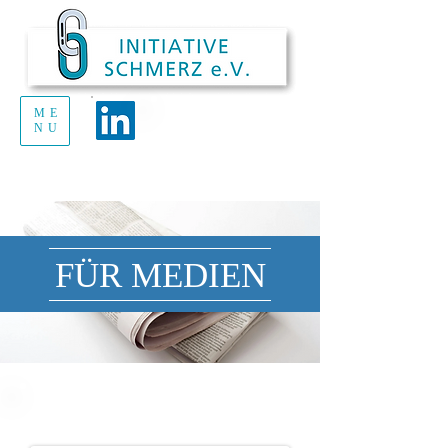
ME
Handout Schmerz
NU
zum Ausdrucken
und Verteilen
FÜR MEDIEN
PRESSEMITTEILUNG