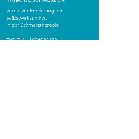
Verein zur Förderung der
Selbstwirksamkeit
in der Schmerztherapie
ZVR-Zahl:
1934923433
Grinzinger Straße 83 / 2. Stock
1190 Wien
office@schmerzlinks.at
PRAXISMATERIAL