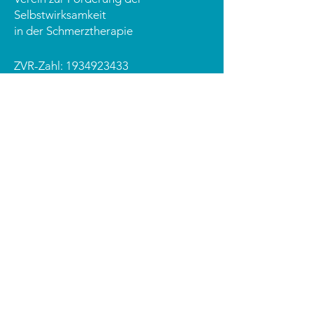
Selbstwirksamkeit
in der Schmerztherapie
ZVR-Zahl:
1934923433
Grinzinger Straße 83 / 2. Stock
1190 Wien
office@schmerzlinks.at
PRAXISMATERIAL
Aufklärung auf Rezept