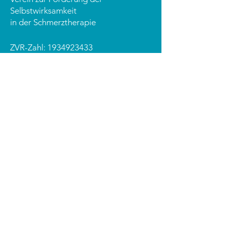
Selbstwirksamkeit
in der Schmerztherapie
ZVR-Zahl:
1934923433
Grinzinger Straße 83 / 2. Stock
1190 Wien
office@schmerzlinks.at
PRAXISMATERIAL
Aufklärung auf Rezept