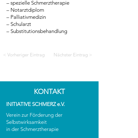
– spezielle Schmerztherapie
– Notarztdiplom
– Palliativmedizin
– Schularzt
– Substitutionsbehandlung
< Vorheriger Eintrag
Nächster Eintrag >
KONTAKT
INITIATIVE SCHMERZ e.V.
Verein zur Förderung der
Selbstwirksamkeit
in der Schmerztherapie