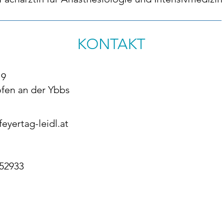
KONTAKT
19
fen an der Ybbs
eyertag-leidl.at
 52933