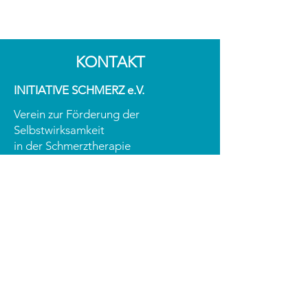
KONTAKT
INITIATIVE SCHMERZ e.V.
Verein zur Förderung der
Selbstwirksamkeit
in der Schmerztherapie
ZVR-Zahl:
1934923433
Grinzinger Straße 83 / 2. Stock
1190 Wien