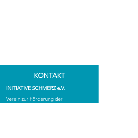
KONTAKT
INITIATIVE SCHMERZ e.V.
Verein zur Förderung der
Selbstwirksamkeit
in der Schmerztherapie
ZVR-Zahl:
1934923433