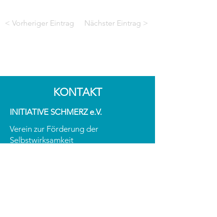
< Vorheriger Eintrag
Nächster Eintrag >
KONTAKT
INITIATIVE SCHMERZ e.V.
Verein zur Förderung der
Selbstwirksamkeit
in der Schmerztherapie
ZVR-Zahl:
1934923433