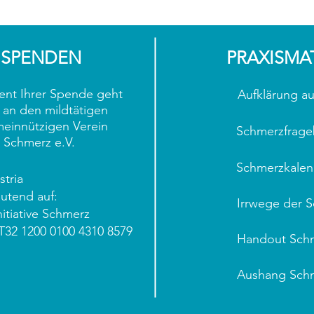
SPENDEN
PRAXISMA
ent Ihrer Spende geht
Aufklärung au
 an den mildtätigen
einnützigen Verein
Schmerzfrag
ve Schmerz e.V.
Schmerzkalen
tria
utend auf:
Irrwege der 
nitiative Schmerz
T32 1200 0100 4310 8579
Handout Sch
Aushang Sch