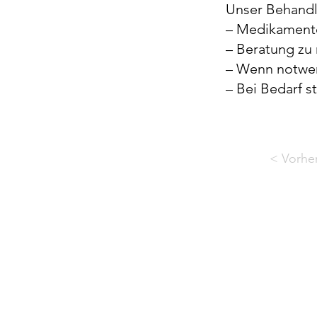
Unser Behandl
– Medikamentö
– Beratung z
– Wenn notwen
– Bei Bedarf s
< Vorher