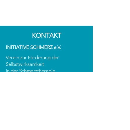
KONTAKT
INITIATIVE SCHMERZ e.V.
Verein zur Förderung der
Selbstwirksamkeit
in der Schmerztherapie
ZVR-Zahl:
1934923433
Grinzinger Straße 83 / 2. Stock