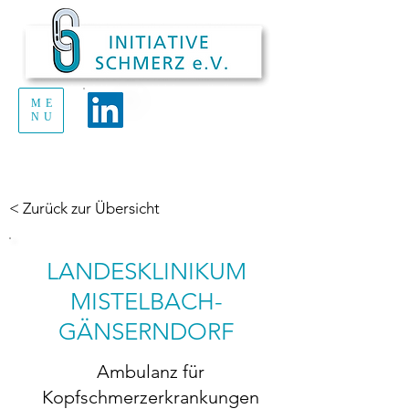
ME
Handout Schmerz
NU
zum Ausdrucken
und Verteilen
< Zurück zur Übersicht
LANDESKLINIKUM
MISTELBACH-
GÄNSERNDORF
Ambulanz für
Kopfschmerzerkrankungen