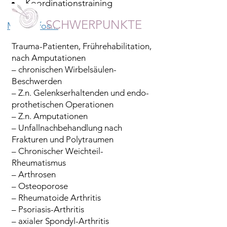
Koordinations­training
SCHWERPUNKTE
Mehr Infos...
Trauma-Patienten, Frührehabilitation,
nach Amputationen
– chronischen Wirbel­säulen-
Beschwerden
– Z.n. Gelenks­erhalten­den und endo­
prothe­tischen Operationen
– Z.n. Amputationen
– Unfall­nach­be­hand­lung nach
Frakturen und Poly­traumen
– Chronischer Weichteil-
Rheumatismus
– Arthrosen
– Osteoporose
– Rheumatoide Arthritis
– Psoriasis-Arthritis
– axialer Spondyl-Arthritis