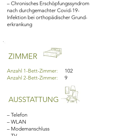
– Chronisches Erschöpfungs­syndrom
nach durch­gemachter Covid-19-
Infektion bei ortho­pädischer Grund­
er­kran­kung
ZIMMER
Anzahl 1-Bett-Zimmer:
102
Anzahl 2-Bett-Zimmer:
9
AUSSTATTUNG
– Telefon
– WLAN
– Modemanschluss
– TV