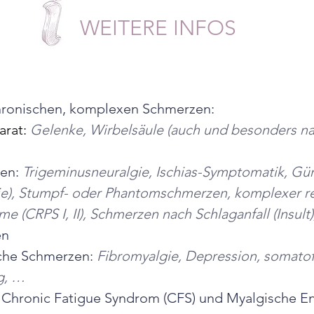
WEITERE INFOS
chronischen, komplexen Schmerzen:
rat:
Gelenke, Wirbelsäule (auch und besonders n
en: 
Trigeminusneuralgie, Ischias-Symptomatik, Gür
ie), Stumpf- oder Phantomschmerzen, komplexer re
 (CRPS I, II), Schmerzen nach Schlaganfall (Insult
en
he Schmerzen: 
Fibromyalgie, Depression, somato
g, …
Chronic Fatigue Syndrom (CFS) und Myalgische En