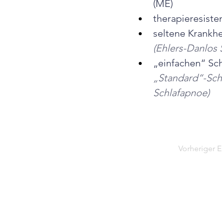
(ME)
therapieresist
seltene Krankhei
(Ehlers-Danlos 
„einfachen“ Sc
„Standard“-Schm
Schlafapnoe)
Vorheriger E