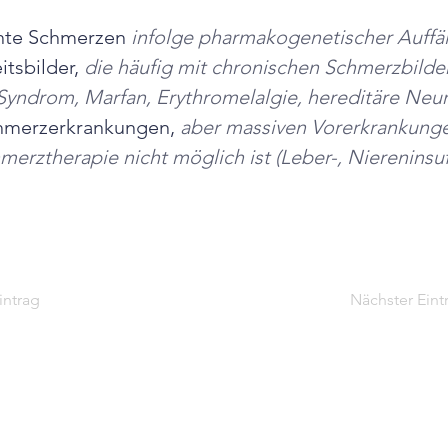
ente Schmerzen 
infolge pharmakogenetischer Auffäl
tsbilder, 
die häufig mit chronischen Schmerzbilde
Syndrom, Marfan, Erythromelalgie, hereditäre Neu
hmerzerkrankungen, 
aber massiven Vorerkrankunge
erztherapie nicht möglich ist (Leber-, Niereninsuff
intrag
Nächster Eint