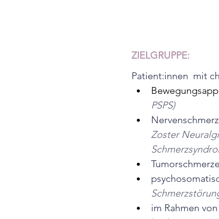
ZIELGRUPPE:
Patient:innen  mit 
Bewegungsappa
PSPS)
Nervenschmerz
Zoster Neuralg
Schmerzsyndrome
Tumorschmerz
psychosomatisc
Schmerzstörun
im Rahmen von 