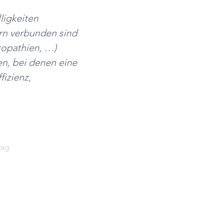
ligkeiten
rn verbunden sind 
ropathien, …)
n, bei denen eine 
izienz, 
rag