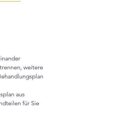
einander 
rennen, weitere 
 Behandlungsplan 
splan aus 
dteilen für Sie 