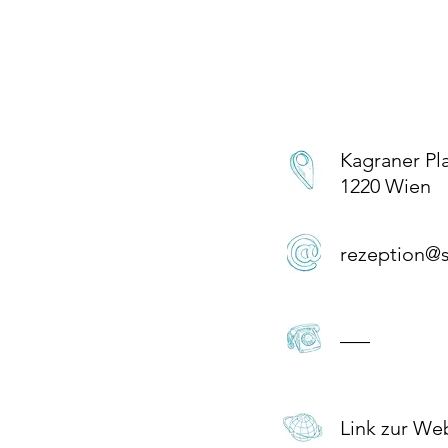
Kagraner Pl
1220 Wien
rezeption@
–––
Link zur We