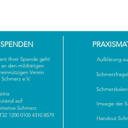
SPENDEN
PRAXISMA
ent Ihrer Spende geht
Aufklärung au
 an den mildtätigen
einnützigen Verein
Schmerzfrag
ve Schmerz e.V.
Schmerzkalen
tria
utend auf:
Irrwege der 
nitiative Schmerz
T32 1200 0100 4310 8579
Handout Sch