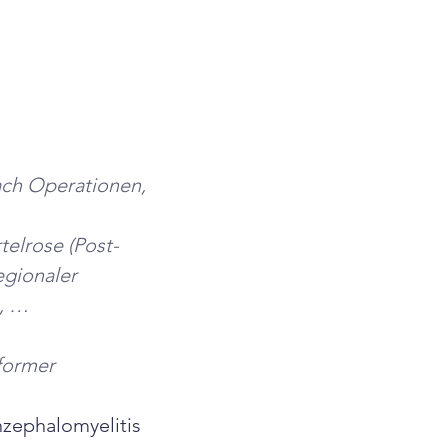
ach Operationen, 
telrose (Post-
gionaler 
), …
former 
zephalomyelitis 